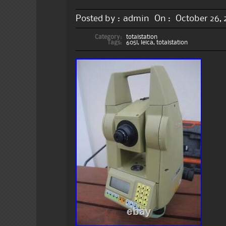
Posted by :
admin
On :
October 26, 
Category:
totalstation
Tags:
605l
,
leica
,
totalstation