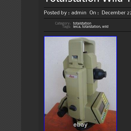
Posted by :
admin
On :
December 27
Category:
totalstation
Tags:
leica
,
totalstation
,
wild